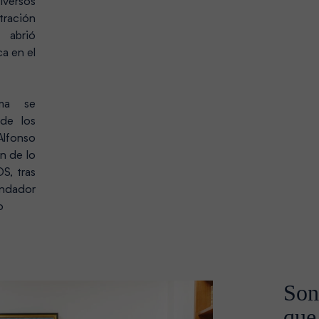
versos
ración
, abrió
a en el
rma se
 de los
Alfonso
n de lo
, tras
ndador
o
Son
que