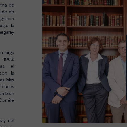
rma de
nión de
Ignacio
bajo la
egaray
u larga
o 1963,
as, el
 con la
as islas
tidades
también
 Comité
ray del