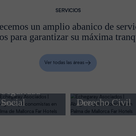
SERVICIOS
ecemos un amplio abanico de servi
cos para garantizar su máxima tranq
Ver todas las áreas
Derecho Civil
Derecho Pe
ÁREAS
ÁREAS