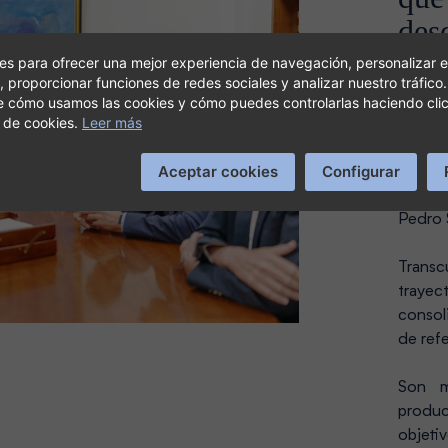
des
s para ofrecer una mejor experiencia de navegación, personalizar e
, proporcionar funciones de redes sociales y analizar nuestro tráfico
Final
e cómo usamos las cookies y cómo puedes controlarlas haciendo cli
 de cookies.
Leer más
ASOCI
incor
Aceptar cookies
Configurar
Payer
financ
Pedro 
Trans
trayec
consol
de ref
Son m
produc
obje