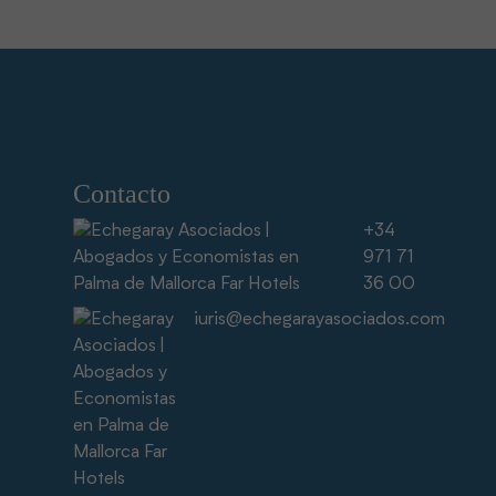
Contacto
+34
971 71
36 00
iuris@echegarayasociados.com