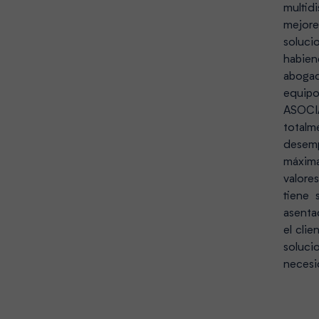
multid
mejor
soluci
habi
abogad
equi
ASOCI
tota
desemp
máxima
valore
tiene 
asenta
el clie
soluc
necesi