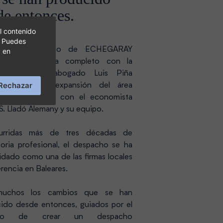
de entonces.
l contenido
. Puedes
mente, el núcleo de ECHEGARAY
c en
ADOS quedaría completo con la
poración del abogado Luis Piña
Rechazar
as y con la expansión del área
iera y contable con el economista
S. Lladó Alemany y su equipo.
curridas más de tres décadas de
toria profesional, el despacho se ha
idado como una de las firmas locales
erencia en Baleares.
uchos los cambios que se han
ido desde entonces, guiados por el
tivo de crear un despacho