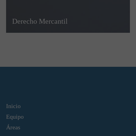
Derecho Laboral
antil
Social
Inicio
Equipo
Áreas