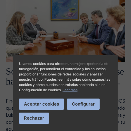
Usamos cookies para ofrecer una mejor experiencia de
Son muchos los cambios que se
navegación, personalizar el contenido y los anuncios,
proporcionar funciones de redes sociales y analizar
han producido desde entonces.
nuestro tráfico. Puedes leer más sobre cómo usamos las
cookies y cómo puedes controlarlas haciendo clic en
Configuración de cookies.
Leer más
Finalmente, el núcleo de ECHEGARAY ASOCIADOS
Aceptar cookies
Configurar
quedaría completo con la incorporación del abogado
Luis Piña Payeras y con la expansión del área financiera y
Rechazar
contable con el economista Pedro S. Lladó Alemany y su
equipo.